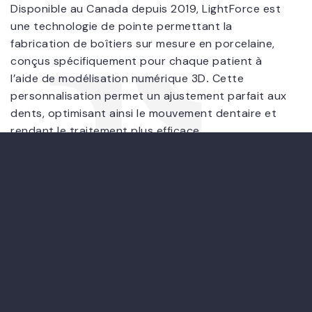
Disponible au Canada depuis 2019, LightForce est
une technologie de pointe permettant la
fabrication de boîtiers sur mesure en porcelaine,
conçus spécifiquement pour chaque patient à
l’aide de modélisation
numérique 3D
.
Cette
personnalisation permet un ajustement parfait aux
dents, optimisant ainsi le mouvement dentaire et
rendant le traitement plus efficace.
Combinée à la radiographie 3D, LightForce permet
aux Drs Tremblay et Voyer de planifier le
positionnement des dents de manière idéale, tout
en visualisant les racines, ce qui contribue à réduire
les durées de traitement. La méthode offre des
résultats plus rapides et plus prévisibles que les
approches traditionnelles
Cette technologie représente l'avenir de
l'orthodontie personnalisée